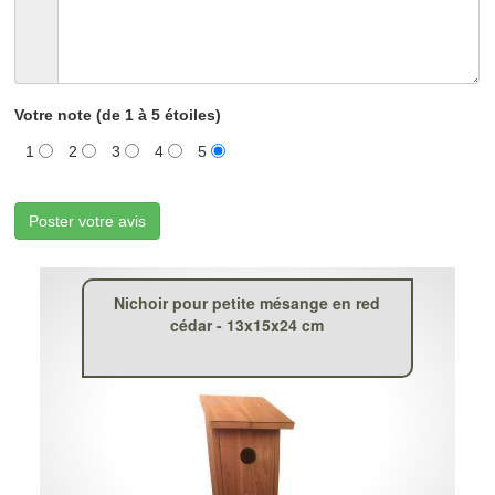
Votre note (de 1 à 5 étoiles)
1
2
3
4
5
Poster votre avis
Nichoir pour petite mésange en red
cédar - 13x15x24 cm