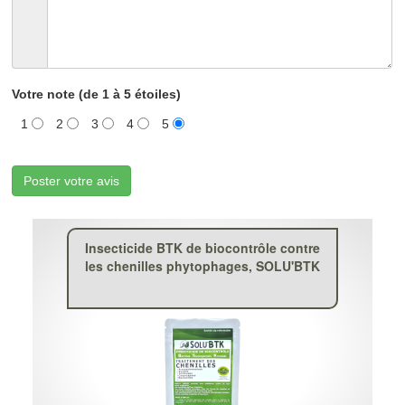
Votre note (de 1 à 5 étoiles)
1
2
3
4
5
Poster votre avis
Insecticide BTK de biocontrôle contre
les chenilles phytophages, SOLU'BTK